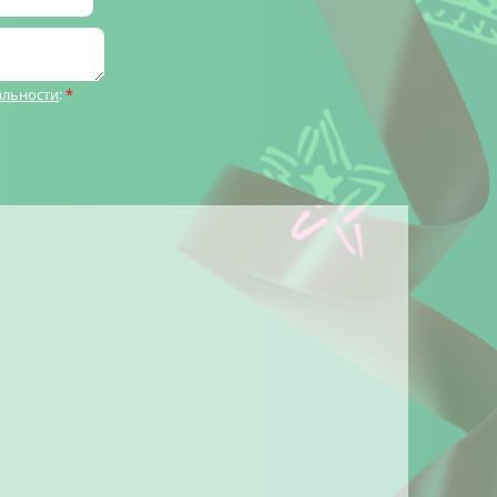
альности
:
*