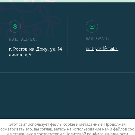
НАШ АДРЕС:
НАШ EMAIL:
г. Ростов-на-Дону, ул. 14
mintgvozd@mail.ru
линия, д.5
Этот сайт использует файлы cookie и метаданные. Продолжая
осматривать его, вы соглашаетесь на использование нами файлов coo
и метаданных в соответствии с
Политикой конфиденциальности
.