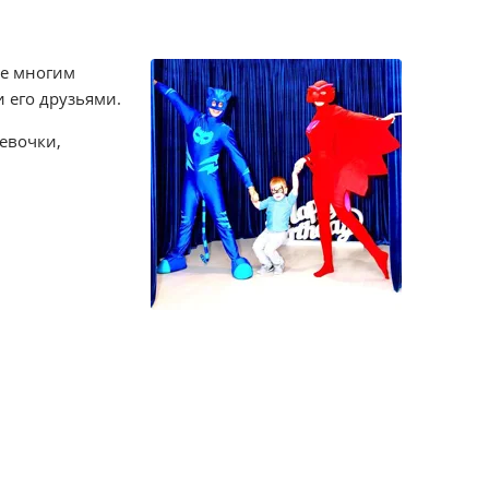
ые многим
 его друзьями.
евочки,