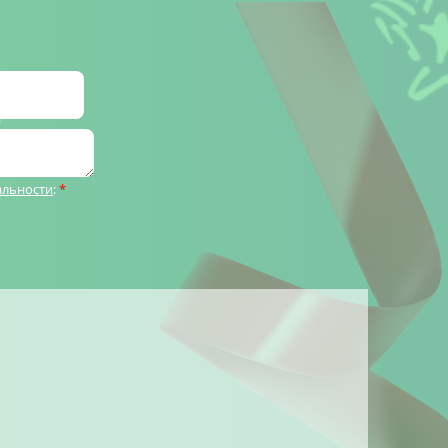
альности
:
*