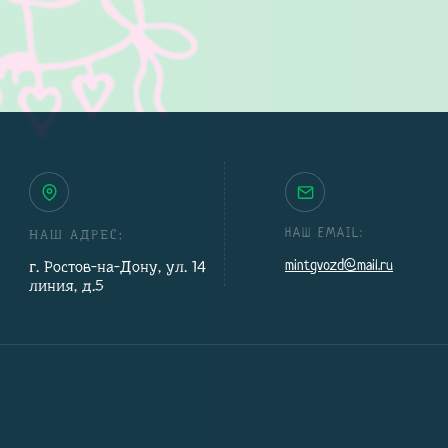
НАШ АДРЕС:
НАШ EMAIL:
г. Ростов-на-Дону, ул. 14
mintgvozd@mail.ru
линия, д.5